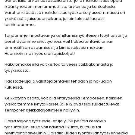
Geriatrisilla arviointiosastoilla on tarjolla mahdollisuus oppia
ikääntyneiden moniammatillista arviointia ja kuntoutusta.
Varahenkilöstössä mahdollistuu työskentely useammassa eri
yksikössä sijaisuuden aikana, jolloin tutustut laajasti
toimintaamme.
Tarjoamme innostavan ja kehittämismyönteisen työyhteisön ja
perehdytämme sinut työhösi. Voit hakea tehtäviä oman
ammatillisen osaamisesi ja kiinnostuksesi mukaan.
Huomioimme myös alan opiskelijat!
Hakulomakkeella voit kertoa toiveesi paikkakunnasta ja
työyksiköstä.
Haastatteluja ja valintoja tehtäviin tehdään jo hakuajan
kuluessa.
Keikkatyön osalta, voit olla yhteydessä Temporeen. Kaikkien
yksiköittemme lyhytaikaiset (alle 12 pvä) sijaisuudet tulevat
Temporen keikkatarjottimelle näkyviin.
Eloisa tarjoaa työsuhde-etuja yli 60 päivää kestäviin
työsuhteisiin, etuja voit käyttää liikunta, kulttuuri tai
hyvinvointipalveluihin. Eloisalla uuden työntekijän työskenneltyä