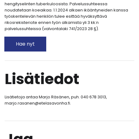
hengityselinten tuberkuloosista. Palvelussuhteessa
noudatetaan koeaikaa. 1.1.2024 alkaen ikääntyneiden kanssa
työskentelevän henkilön tulee esittää hyväksyttävä
rikosrekisteriote ennen työn alkamista yli 3 kk:n
palvelussuhteissa (valvontalaki 741/2023 28 §).
Hae nyt
Lisätiedot
Lisätietoja antaa Marjo Räsänen, puh. 040 678 3013,
marjo.rasanen@etelasavonha.fi.