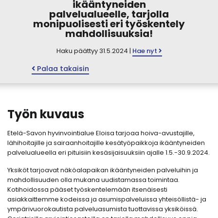
ikääntyneiden
palvelualueelle, tarjolla
monipuolisesti eri työskentely
mahdollisuuksia!
Haku päättyy 31.5.2024 |
Hae nyt
Palaa takaisin
Työn kuvaus
Etelä-Savon hyvinvointialue Eloisa tarjoaa hoiva-avustajille,
lähihoitajille ja sairaanhoitajille kesätyöpaikkoja ikääntyneiden
palvelualueella eri pituisiin kesäsijaisuuksiin ajalle 1.5.-30.9.2024.
Yksiköt tarjoavat näköalapaikan ikääntyneiden palveluihin ja
mahdollisuuden olla mukana uudistamassa toimintaa.
Kotihoidossa pääset työskentelemään itsenäisesti
asiakkaittemme kodeissa ja asumispalveluissa yhteisöllistä- ja
ympärivuorokautista palveluasumista tuottavissa yksiköissä.