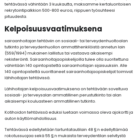
tehtävässä vähintään 3 kuukautta, maksamme kertaluontoisen
rekrytointipalkkion 500-800 euroa, riippuen työsuhteesi
pituudesta.
Kelpoisuusvaatimuksena
sairaanhoitajan tehtäviin on sosiaali- tai terveydenhuoltoalan
tutkinto ja terveydenhuollon ammattihenkilöistä annetun lain
(559/1994) mukainen laillistus tai vastaava aikaisempi
rekisteröinti. Sairaanhoitajaopiskelijoilla tulee olla suoritettuna
vähintään 140 opintopistettä sairaanhoitajan sijaisuuksiin. Alle
140 opintopistettä suorittaneet sairaanhoitajaopiskelijat toimivat
lähihoitajan tehtävissä.
Lähihoitajan kelpoisuusvaatimuksena on tehtävään soveltuva
sosiaali- ja terveysalan ammatillinen perustutkinto tai alan
aikaisempi kouluasteen ammatillinen tutkinto.
Kotihoidon tehtävissä eduksi luetaan voimassa oleva ajokortti ja
auton käyttömahdollisuus.
Tehtävässä edellytetään tartuntatautilain 48 §:n edellyttämää
rokotussuojaa sekä 55 §:n mukaista terveydentilan selvitystä