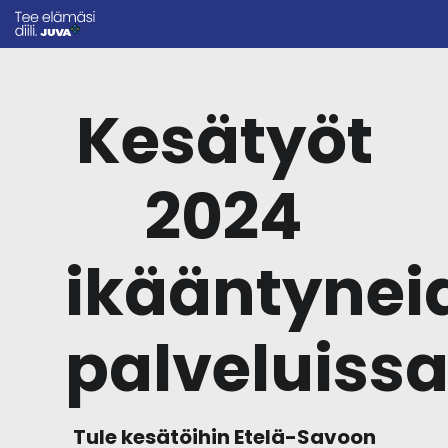
Kesätyöt
2024
ikääntynei
palveluiss
Tule kesätöihin Etelä-Savoon