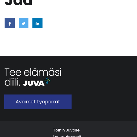
Jaa
Avoimet työpaikat
Töihin Juvalle
Asu mukavasti