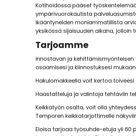
Kotihoidossa pääset työskentelemään 
ympärivuorokautista palveluasumista t
ikääntyneiden moniammatillista arvi
yksikössä sijaisuuden aikana, jolloin
Tarjoamme
innostavan ja kehittämismyönteisen 
osaamisesi ja kiinnostuksesi mukaan
Hakulomakkeella voit kertoa toiveesi
Haastatteluja ja valintoja tehtäviin 
Keikkatyön osalta, voit olla yhteydes
Temporen keikkatarjottimelle näkyviin
Eloisa tarjoaa työsuhde-etuja yli 60 pä