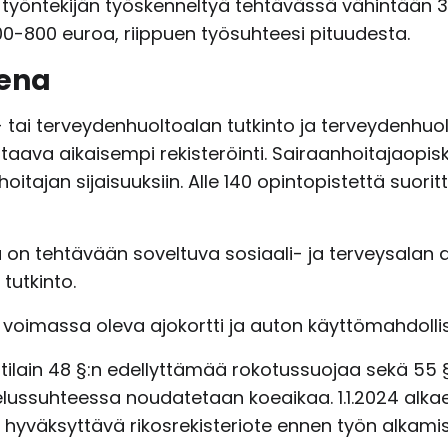
den työntekijän työskenneltyä tehtävässä vähintä
00-800 euroa, riippuen työsuhteesi pituudesta.
ena
- tai terveydenhuoltoalan tutkinto ja terveydenhuo
taava aikaisempi rekisteröinti. Sairaanhoitajaopiskel
itajan sijaisuuksiin. Alle 140 opintopistettä suorit
on tehtävään soveltuva sosiaali- ja terveysalan a
tutkinto.
 voimassa oleva ajokortti ja auton käyttömahdolli
ilain 48 §:n edellyttämää rokotussuojaa sekä 55 §
velussuhteessa noudatetaan koeaikaa. 1.1.2024 alk
 hyväksyttävä rikosrekisteriote ennen työn alkamist