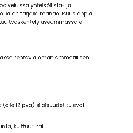
lveluissa yhteisöllistä- ja
oilla on tarjolla mahdollisuus oppia
istuu työskentely useammassa ei
hakea tehtäviä oman ammatillisen
(alle 12 pvä) sijaisuudet tulevat
nta, kulttuuri tai