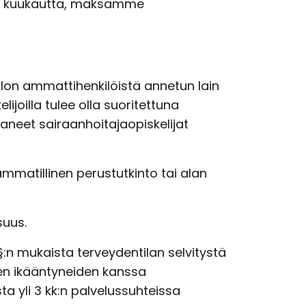
än 3 kuukautta, maksamme
llon ammattihenkilöistä annetun lain
ijoilla tulee olla suoritettuna
taneet sairaanhoitajaopiskelijat
mmatillinen perustutkinto tai alan
suus.
:n mukaista terveydentilan selvitystä
aen ikääntyneiden kanssa
a yli 3 kk:n palvelussuhteissa