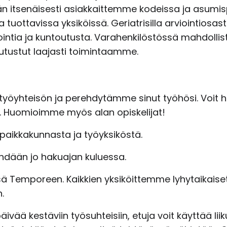
itsenäisesti asiakkaittemme kodeissa ja asumispa
uottavissa yksiköissä. Geriatrisilla arviointiosast
ointia ja kuntoutusta. Varahenkilöstössä mahdoll
 tutustut laajasti toimintaamme.
työyhteisön ja perehdytämme sinut työhösi. Voit 
. Huomioimme myös alan opiskelijat!
 paikkakunnasta ja työyksiköstä.
tehdään jo hakuajan kuluessa.
sä Temporeen. Kaikkien yksiköittemme lyhytaikaiset 
.
ivää kestäviin työsuhteisiin, etuja voit käyttää liiku