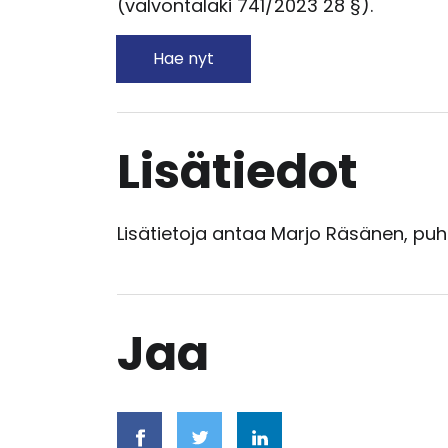
(valvontalaki 741/2023 28 §).
Hae nyt
Lisätiedot
Lisätietoja antaa Marjo Räsänen, puh
Jaa