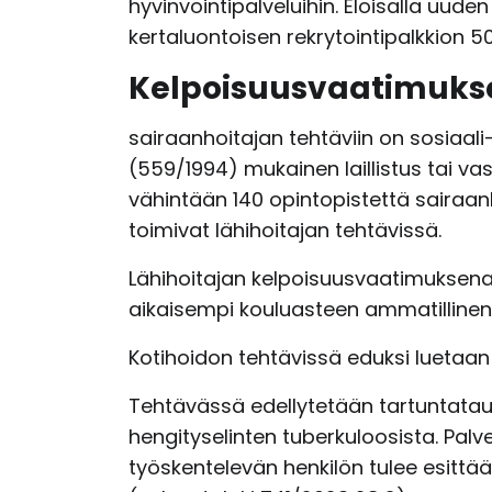
hyvinvointipalveluihin. Eloisalla uu
kertaluontoisen rekrytointipalkkion 5
Kelpoisuusvaatimuks
sairaanhoitajan tehtäviin on sosiaali
(559/1994) mukainen laillistus tai vas
vähintään 140 opintopistettä sairaanho
toimivat lähihoitajan tehtävissä.
Lähihoitajan kelpoisuusvaatimuksena 
aikaisempi kouluasteen ammatillinen 
Kotihoidon tehtävissä eduksi luetaan
Tehtävässä edellytetään tartuntataut
hengityselinten tuberkuloosista. Pal
työskentelevän henkilön tulee esittää