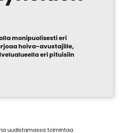
lla monipuolisesti eri
rjoaa hoiva-avustajille,
velualueella eri pituisiin
ana uudistamassa toimintaa.