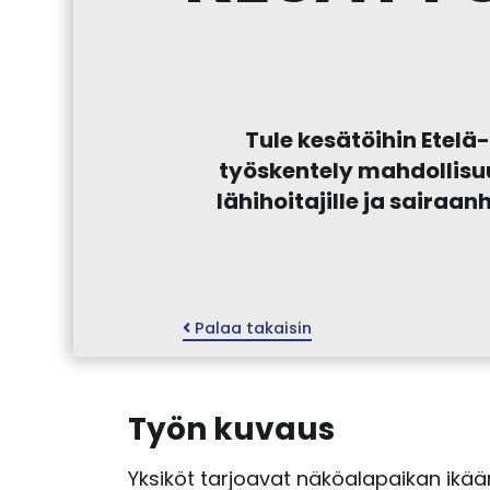
Tule kesätöihin Etelä
työskentely mahdollisuu
lähihoitajille ja sairaan
Palaa takaisin
Työn kuvaus
Yksiköt tarjoavat näköalapaikan ikä