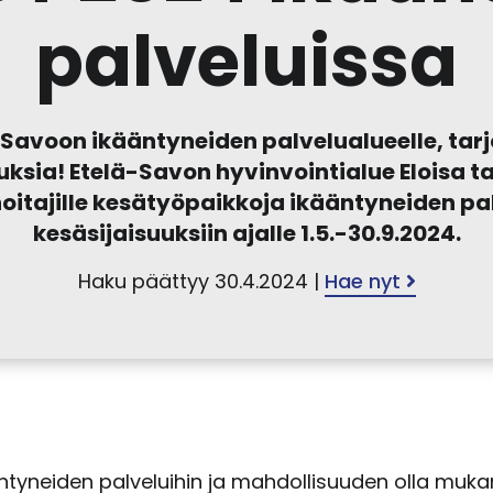
palveluissa
-Savoon ikääntyneiden palvelualueelle, tarjo
ksia! Etelä-Savon hyvinvointialue Eloisa ta
hoitajille kesätyöpaikkoja ikääntyneiden pal
kesäsijaisuuksiin ajalle 1.5.-30.9.2024.
Haku päättyy 30.4.2024 |
Hae nyt
äntyneiden palveluihin ja mahdollisuuden olla muk