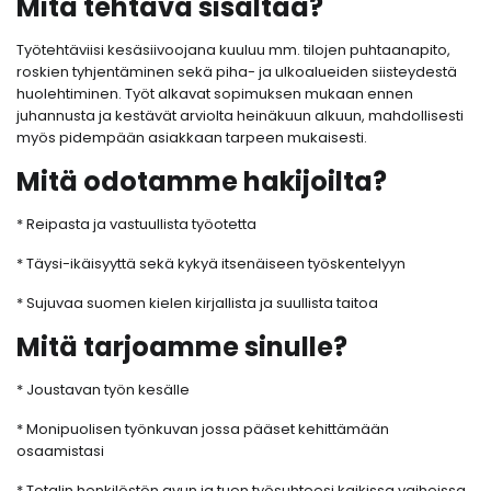
Mitä tehtävä sisältää?
Työtehtäviisi kesäsiivoojana kuuluu mm. tilojen puhtaanapito,
roskien tyhjentäminen sekä piha- ja ulkoalueiden siisteydestä
huolehtiminen. Työt alkavat sopimuksen mukaan ennen
juhannusta ja kestävät arviolta heinäkuun alkuun, mahdollisesti
myös pidempään asiakkaan tarpeen mukaisesti.
Mitä odotamme hakijoilta?
* Reipasta ja vastuullista työotetta
* Täysi-ikäisyyttä sekä kykyä itsenäiseen työskentelyyn
* Sujuvaa suomen kielen kirjallista ja suullista taitoa
Mitä tarjoamme sinulle?
* Joustavan työn kesälle
* Monipuolisen työnkuvan jossa pääset kehittämään
osaamistasi
* Totalin henkilöstön avun ja tuen työsuhteesi kaikissa vaiheissa