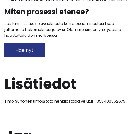
Miten prosessi etenee?
Jos tunnistit itsesi kuvauksesta kerro osaamisestasi lisää
jättämällä hakemuksesi ja cv:si. Olemme sinuun yhteydessä
haastatteluiden merkeissä.
Hae nyt
Lisätiedot
Timo Suhonen timo@totalhenkilostopalvelut.fi +358400552675