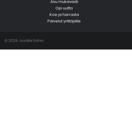
Asu mukavasti
Opi uutta
Koe ja harrasta
Palvelut yrittäjälle
© 2026 Juvalle töihin