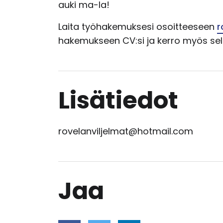
auki ma-la!
Laita työhakemuksesi osoitteeseen
r
hakemukseen CV:si ja kerro myös selkeä
Lisätiedot
rovelanviljelmat@hotmail.com
Jaa