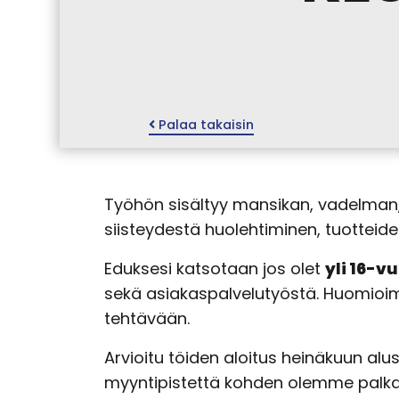
Palaa takaisin
Työhön sisältyy mansikan, vadelman,
siisteydestä huolehtiminen, tuotteid
Eduksesi katsotaan jos olet
yli 16-v
sekä asiakaspalvelutyöstä. Huomioim
tehtävään.
Arvioitu töiden aloitus heinäkuun al
myyntipistettä kohden olemme palkann