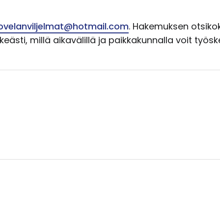
ovelanviljelmat@hotmail.com
. Hakemuksen otsikoks
sti, millä aikavälillä ja paikkakunnalla voit työsk