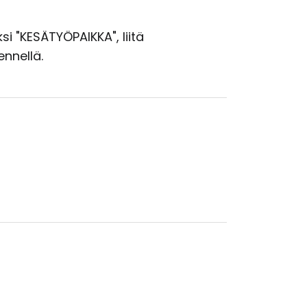
i "KESÄTYÖPAIKKA", liitä
ennellä.