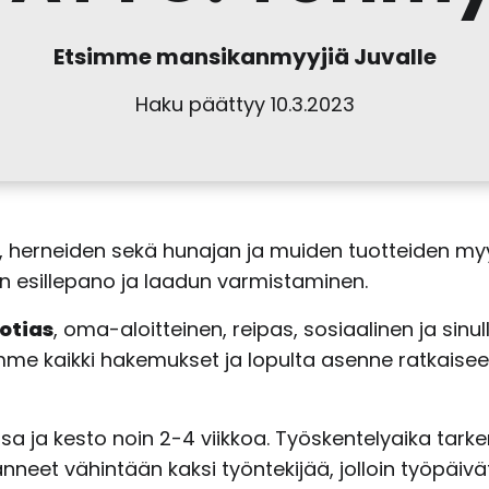
Etsimme mansikanmyyjiä Juvalle
Haku päättyy 10.3.2023
 herneiden sekä hunajan ja muiden tuotteiden myyn
en esillepano ja laadun varmistaminen.
uotias
, oma-aloitteinen, reipas, sosiaalinen ja si
me kaikki hakemukset ja lopulta asenne ratkaisee
ussa ja kesto noin 2-4 viikkoa. Työskentelyaika ta
eet vähintään kaksi työntekijää, jolloin työpäivä