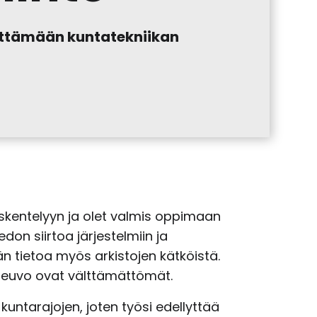
ittämään kuntatekniikan
yöskentelyyn ja olet valmis oppimaan
don siirtoa järjestelmiin ja
än tietoa myös arkistojen kätköistä.
joneuvo ovat välttämättömät.
untarajojen, joten työsi edellyttää