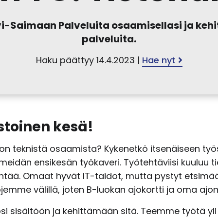
i-Saimaan Palveluita osaamisellasi ja keh
palveluita.
Haku päättyy 14.4.2023 |
Hae nyt
stoinen kesä!
lla on teknistä osaamista? Kykenetkö itsenäiseen t
 meidän ensikesän työkaveri. Työtehtäviisi kuuluu tie
sintää. Omaat hyvät IT-taidot, mutta pystyt etsimä
kojemme välillä, joten B-luokan ajokortti ja oma a
 sisältöön ja kehittämään sitä. Teemme työtä yli k