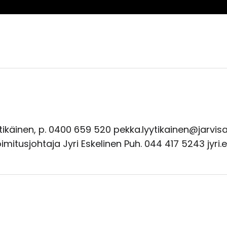
ytikäinen, p. 0400 659 520 pekka.lyytikainen@jarvisa
Toimitusjohtaja Jyri Eskelinen Puh. 044 417 5243 jyri