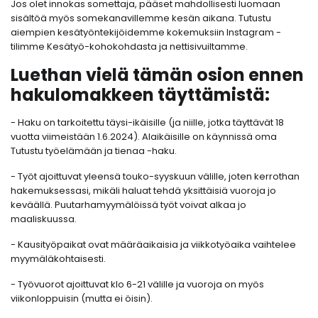
Jos olet innokas somettaja, pääset mahdollisesti luomaan
sisältöä myös somekanavillemme kesän aikana. Tutustu
aiempien kesätyöntekijöidemme kokemuksiin Instagram -
tilimme Kesätyö-kohokohdasta ja nettisivuiltamme.
Luethan vielä tämän osion ennen
hakulomakkeen täyttämistä:
- Haku on tarkoitettu täysi-ikäisille (ja niille, jotka täyttävät 18
vuotta viimeistään 1.6.2024). Alaikäisille on käynnissä oma
Tutustu työelämään ja tienaa -haku.
- Työt ajoittuvat yleensä touko-syyskuun välille, joten kerrothan
hakemuksessasi, mikäli haluat tehdä yksittäisiä vuoroja jo
keväällä. Puutarhamyymälöissä työt voivat alkaa jo
maaliskuussa.
- Kausityöpaikat ovat määräaikaisia ja viikkotyöaika vaihtelee
myymäläkohtaisesti.
- Työvuorot ajoittuvat klo 6-21 välille ja vuoroja on myös
viikonloppuisin (mutta ei öisin).