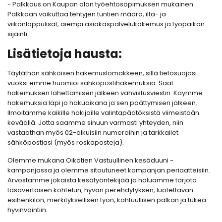
- Palkkaus on Kaupan alan työehtosopimuksen mukainen.
Palkkaan vaikuttaa tehtyjen tuntien määrä, ilta- ja
viikonloppulisät, aiempi asiakaspalvelukokemus ja työpaikan
sijainti.
Lisätietoja hausta:
Täytäthän sähköisen hakemuslomakkeen, sillä tietosuojasi
vuoksi emme huomioi sähköpostihakemuksia. Saat
hakemuksen lähettämisen jälkeen vahvistusviestin. Käymme
hakemuksia läpi jo hakuaikana ja sen päättymisen jälkeen.
Ilmoitamme kaikille hakijoille valintapäätöksistä viimeistään
keväällä. Jotta saamme sinuun varmasti yhteyden, niin
vastaathan myös 02-alkuisiin numeroihin ja tarkkailet
sähköpostiasi (myös roskaposteja).
Olemme mukana Oikotien Vastuullinen kesäduuni -
kampanjassa ja olemme sitoutuneet kampanjan periaatteisiin.
Arvostamme jokaista kesätyöntekijää ja haluamme tarjota
tasavertaisen kohtelun, hyvän perehdytyksen, luotettavan
esihenkilön, merkityksellisen työn, kohtuullisen palkan ja tukea
hyvinvointiin.