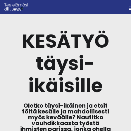
KESÄTYÖ
täysi-
ikäisille
Oletko täysi-ikäinen ja etsit
töitä kesälle ja mahdollisesti
myös keväälle? Nautitko
vauhdikkaasta työstä
ihmisten parissa, jonka ohella