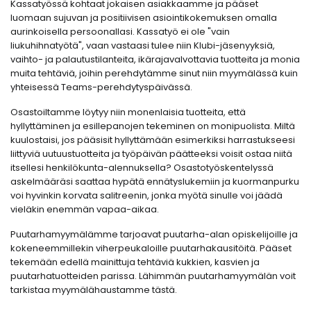
Kassatyössä kohtaat jokaisen asiakkaamme ja pääset
luomaan sujuvan ja positiivisen asiointikokemuksen omalla
aurinkoisella persoonallasi. Kassatyö ei ole "vain
liukuhihnatyötä", vaan vastaasi tulee niin Klubi-jäsenyyksiä,
vaihto- ja palautustilanteita, ikärajavalvottavia tuotteita ja monia
muita tehtäviä, joihin perehdytämme sinut niin myymälässä kuin
yhteisessä Teams-perehdytyspäivässä.
Osastoiltamme löytyy niin monenlaisia tuotteita, että
hyllyttäminen ja esillepanojen tekeminen on monipuolista. Miltä
kuulostaisi, jos pääsisit hyllyttämään esimerkiksi harrastukseesi
liittyviä uutuustuotteita ja työpäivän päätteeksi voisit ostaa niitä
itsellesi henkilökunta-alennuksella? Osastotyöskentelyssä
askelmääräsi saattaa hypätä ennätyslukemiin ja kuormanpurku
voi hyvinkin korvata salitreenin, jonka myötä sinulle voi jäädä
vieläkin enemmän vapaa-aikaa.
Puutarhamyymälämme tarjoavat puutarha-alan opiskelijoille ja
kokeneemmillekin viherpeukaloille puutarhakausitöitä. Pääset
tekemään edellä mainittuja tehtäviä kukkien, kasvien ja
puutarhatuotteiden parissa. Lähimmän puutarhamyymälän voit
tarkistaa myymälähaustamme tästä.