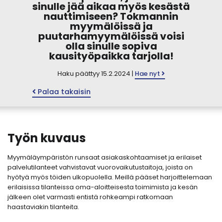
sinulle jää aikaa myös kesästä
nauttimiseen? Tokmannin
myymälöissä ja
puutarhamyymälöissä voisi
olla sinulle sopiva
kausityöpaikka tarjolla!
Haku päättyy 15.2.2024 |
Hae nyt
Palaa takaisin
Työn kuvaus
Myymäläympäristön runsaat asiakaskohtaamiset ja erilaiset
palvelutilanteet vahvistavat vuorovaikutustaitoja, joista on
hyötyä myös töiden ulkopuolella. Meillä pääset harjoittelemaan
erilaisissa tilanteissa oma-aloitteisesta toimimista ja kesän
jälkeen olet varmasti entistä rohkeampi ratkomaan
haastaviakin tilanteita.