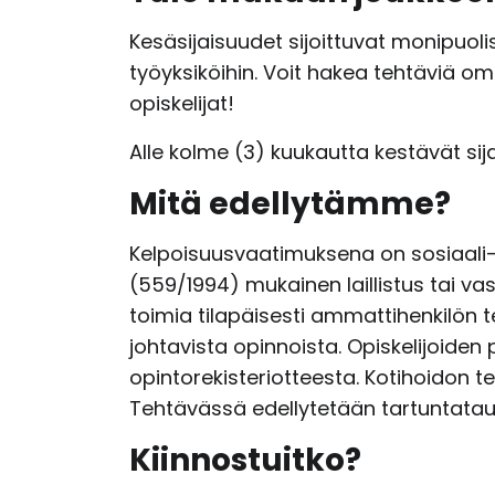
Kesäsijaisuudet sijoittuvat monipuoli
työyksiköihin. Voit hakea tehtäviä 
opiskelijat!
Alle kolme (3) kuukautta kestävät sij
Mitä edellytämme?
Kelpoisuusvaatimuksena on sosiaali- 
(559/1994) mukainen laillistus tai va
toimia tilapäisesti ammattihenkilön
johtavista opinnoista. Opiskelijoiden
opintorekisteriotteesta. Kotihoidon 
Tehtävässä edellytetään tartuntataut
Kiinnostuitko?