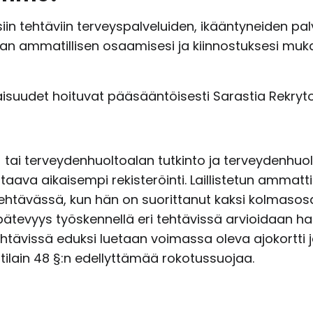
siin tehtäviin terveyspalveluiden, ikääntyneiden pa
oman ammatillisen osaamisesi ja kiinnostuksesi 
aisuudet hoituvat pääsääntöisesti Sarastia Rekryto
tai terveydenhuoltoalan tutkinto ja terveydenhuol
staava aikaisempi rekisteröinti. Laillistetun ammat
 tehtävässä, kun hän on suorittanut kaksi kolmaso
 pätevyys työskennellä eri tehtävissä arvioidaan ha
tehtävissä eduksi luetaan voimassa oleva ajokortt
ilain 48 §:n edellyttämää rokotussuojaa.