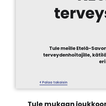
tervey
Tule meille Etelä-Savon
terveydenhoitajille, kätilö
eri
Palaa takaisin
Tule mukaan joukko