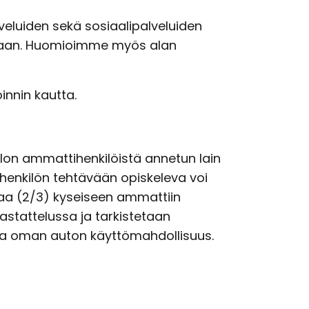
lveluiden sekä sosiaalipalveluiden
mukaan. Huomioimme myös alan
innin kautta.
lon ammattihenkilöistä annetun lain
tihenkilön tehtävään opiskeleva voi
saa (2/3) kyseiseen ammattiin
astattelussa ja tarkistetaan
i ja oman auton käyttömahdollisuus.