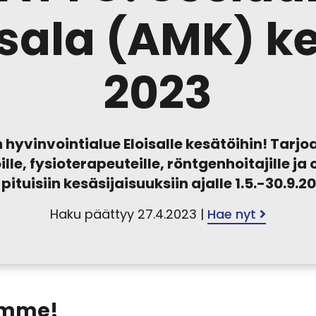
sala (AMK) k
2023
 hyvinvointialue Eloisalle kesätöihin! Tarj
ille, fysioterapeuteille, röntgenhoitajille j
 pituisiin kesäsijaisuuksiin ajalle 1.5.-30.9.2
Haku päättyy 27.4.2023 |
Hae nyt
omme!