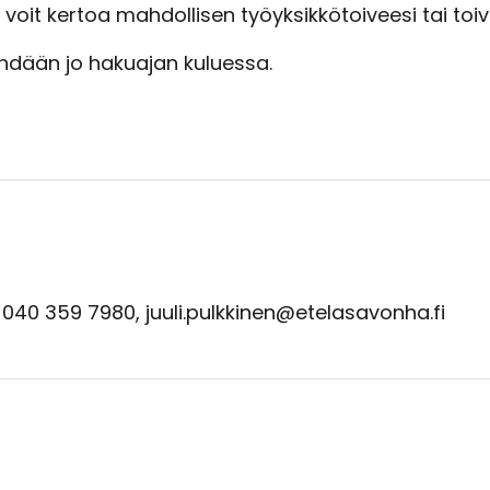
oit kertoa mahdollisen työyksikkötoiveesi tai toi
tehdään jo hakuajan kuluessa.
. 040 359 7980, juuli.pulkkinen@etelasavonha.fi