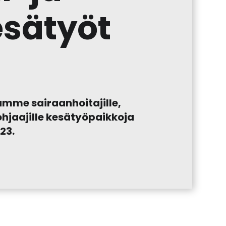
esätyöt
oamme sairaanhoitajille,
a ohjaajille kesätyöpaikkoja
023.