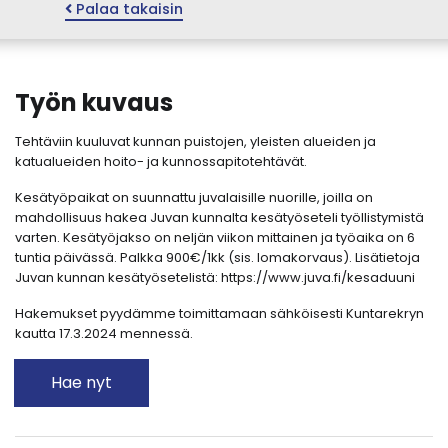
Palaa takaisin
Työn kuvaus
Tehtäviin kuuluvat kunnan puistojen, yleisten alueiden ja
katualueiden hoito- ja kunnossapitotehtävät.
Kesätyöpaikat on suunnattu juvalaisille nuorille, joilla on
mahdollisuus hakea Juvan kunnalta kesätyöseteli työllistymistä
varten. Kesätyöjakso on neljän viikon mittainen ja työaika on 6
tuntia päivässä. Palkka 900€/1kk (sis. lomakorvaus). Lisätietoja
Juvan kunnan kesätyösetelistä: https://www.juva.fi/kesaduuni
Hakemukset pyydämme toimittamaan sähköisesti Kuntarekryn
kautta 17.3.2024 mennessä.
Hae nyt