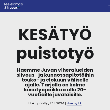
KESÄTYÖ
puistotyö
Haemme Juvan viheralueiden
siivous- ja kunnossapitotöihin
touko- ja elokuun väliselle
ajalle. Tarjolla on kolme
kesätyöpaikkaa alle 20-
vuotiaille juvalaisille.
Haku päättyy 17.3.2024 |
Hae nyt