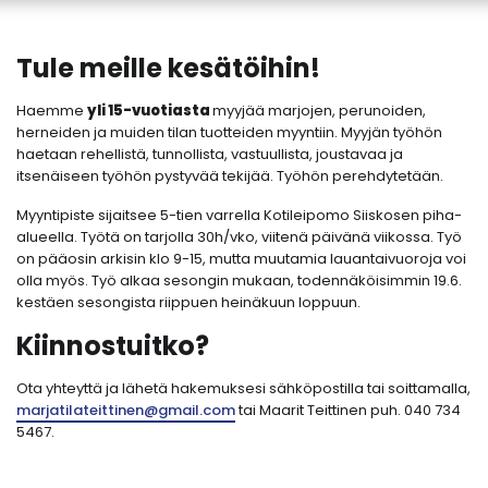
Tule meille kesätöihin!
Haemme
yli 15-vuotiasta
myyjää marjojen, perunoiden,
herneiden ja muiden tilan tuotteiden myyntiin. Myyjän työhön
haetaan rehellistä, tunnollista, vastuullista, joustavaa ja
itsenäiseen työhön pystyvää tekijää. Työhön perehdytetään.
Myyntipiste sijaitsee 5-tien varrella Kotileipomo Siiskosen piha-
alueella. Työtä on tarjolla 30h/vko, viitenä päivänä viikossa. Työ
on pääosin arkisin klo 9-15, mutta muutamia lauantaivuoroja voi
olla myös. Työ alkaa sesongin mukaan, todennäköisimmin 19.6.
kestäen sesongista riippuen heinäkuun loppuun.
Kiinnostuitko?
Ota yhteyttä ja lähetä hakemuksesi sähköpostilla tai soittamalla,
marjatilateittinen@gmail.com
tai Maarit Teittinen puh. 040 734
5467.