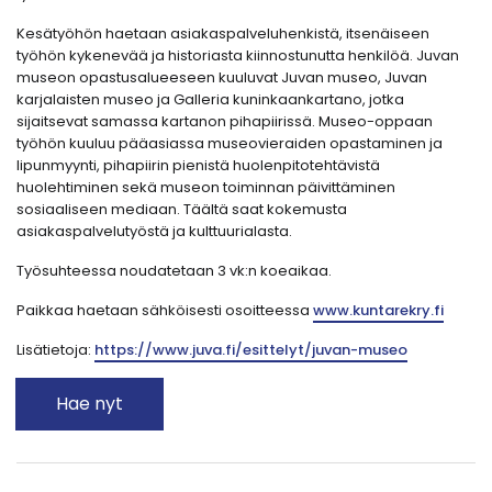
Kesätyöhön haetaan asiakaspalveluhenkistä, itsenäiseen
työhön kykenevää ja historiasta kiinnostunutta henkilöä. Juvan
museon opastusalueeseen kuuluvat Juvan museo, Juvan
karjalaisten museo ja Galleria kuninkaankartano, jotka
sijaitsevat samassa kartanon pihapiirissä. Museo-oppaan
työhön kuuluu pääasiassa museovieraiden opastaminen ja
lipunmyynti, pihapiirin pienistä huolenpitotehtävistä
huolehtiminen sekä museon toiminnan päivittäminen
sosiaaliseen mediaan. Täältä saat kokemusta
asiakaspalvelutyöstä ja kulttuurialasta.
Työsuhteessa noudatetaan 3 vk:n koeaikaa.
Paikkaa haetaan sähköisesti osoitteessa
www.kuntarekry.fi
Lisätietoja:
https://www.juva.fi/esittelyt/juvan-museo
Hae nyt