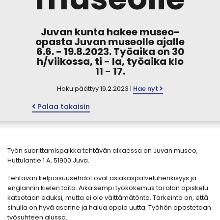
Juvan kunta hakee museo-
opasta Juvan museolle ajalle
6.6. - 19.8.2023. Työaika on 30
h/viikossa, ti - la, työaika klo
11 - 17.
Haku päättyy 19.2.2023 |
Hae nyt
Palaa takaisin
Työn suorittamispaikka tehtävän alkaessa on Juvan museo,
Huttulantie 1 A, 51900 Juva.
Tehtävän kelpoisuusehdot ovat asiakaspalveluhenkisyys ja
englannin kielen taito. Aikaisempi työkokemus tai alan opiskelu
katsotaan eduksi, mutta ei ole välttämätöntä. Tärkeintä on, että
sinulla on hyvä asenne ja halua oppia uutta. Työhön opastetaan
työsuhteen alussa.