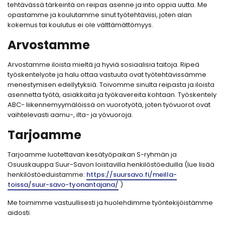
tehtävässä tärkeintä on reipas asenne ja into oppia uutta. Me
opastamme ja koulutamme sinut työtehtäviisi, joten alan
kokemus tai koulutus ei ole välttämättömyys.
Arvostamme
Arvostamme iloista mieltä ja hyviä sosiaalisia taitoja. Ripeä
työskentelyote ja halu ottaa vastuuta ovat työtehtävissämme
menestymisen edellytyksiä. Toivomme sinulta reipasta ja iloista
asennetta työtä, asiakkaita ja työkavereita kohtaan. Työskentely
ABC- liikennemyymälöissä on vuorotyötä, joten työvuorot ovat
vaihtelevasti aamu-, ilta- ja yövuoroja.
Tarjoamme
Tarjoamme luotettavan kesätyöpaikan S-ryhmän ja
Osuuskauppa Suur-Savon loistavilla henkilöstöeduilla (lue lisää
henkilöstöeduistamme:
https://suursavo.fi/meilla-
toissa/suur-savo-tyonantajana/
)
Me toimimme vastuullisesti ja huolehdimme työntekijöistämme
aidosti.