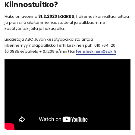
Kiinnostuitko?
Haku on avoinna
31.2.2023 saakka
, hakemus kannattaa laittaa
jo pian sillä aloitamme haastattelut ja palkkaamme
kesätyöntekijöitä jo hakuajalla.
Lisätietoja ABC Juvan kesätyöpaikoista antaa
liikennemyymäläpäällikkö Terhi Leskinen puh. 010 764 1201
(0,0835 e/puhelu + 0,1209 e/min) tai
terhi.leskinen@sok.fi