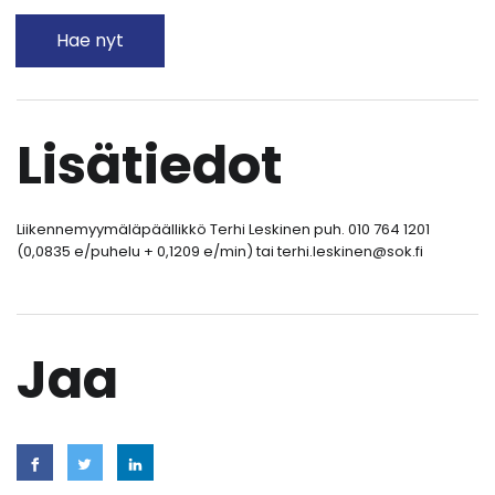
Hae nyt
Lisätiedot
Liikennemyymäläpäällikkö Terhi Leskinen puh. 010 764 1201
(0,0835 e/puhelu + 0,1209 e/min) tai terhi.leskinen@sok.fi
Jaa