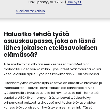
Haku päättyy 31.3.2023 |
Hae nyt
Palaa takaisin
Haluatko tehdä työtä
osuuskaupassa, joka on läsnä
lähes jokaisen eteläsavolaisen
elämässä?
Tule meille töihin vilkkaaseen kesäsesonkiin! Meillä on
mahdollisuudet, vaikka mihin. Työsuhteet ovat määräaikaisia
kesä-elokuun ajalle. Työtunnit keskimäärin 20-30 h/viikossa.
Liikennemyymälätyöntekijän kesätyö on aidosti vaihtelevaa ja
monipuolista - päiväsi eivät taatusti ole samanlaisia. Voit
työskennellä siivousosastolla tai ravintolassa salin tai keittiön
puolella. ABC-liikennemyymälät tarjoavat työskentelyyn
erinomaiset puitteet ja yhdessä mahtavien työkavereiden
kanssa työvuoroissa on hyvä tekemisen meininki. Tässä