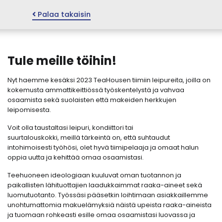
Palaa takaisin
Tule meille töihin!
Nyt haemme kesäksi 2023 TeaHousen tiimiin leipureita, joilla on
kokemusta ammattikeittiössä työskentelystä ja vahvaa
osaamista sekä suolaisten että ​makeiden herkkujen
leipomisesta.
Voit olla taustaltasi leipuri, kondiittori tai
suurtalouskokki, meillä tärkeintä on, että suhtaudut
intohimoisesti työhösi, olet hyvä tiimipelaaja ja omaat halun
oppia uutta ja kehittää omaa osaamistasi.
Teehuoneen ideologiaan kuuluvat oman tuotannon ja
paikallisten lähituottajien laadukkaimmat raaka-aineet sekä
luomutuotanto. Työssäsi pääsetkin loihtimaan asiakkaillemme
unohtumattomia makuelämyksiä näistä upeista raaka-aineista
ja tuomaan rohkeasti esille omaa osaamistasi luovassa ja