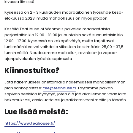
kivassa tiimissä.
Kyseessä on 2 - 3 kuukauden määräaikainen työsuhde kesä-
elokuussa 2023, mutta mahdollisuus on myös jatkoon.
Kesällä TeaHouse of Wehmais palvelee maanantaista
perjantaihin klo 12:00 - 18:00 ja launtaisin sekä sunnuntaisin klo
12:00 - 17:00. Kyseessä on kokopäivätyö, mutta tarjottavat
tuntimäärät voivat vaihdella viikottain keskimäärin 25,00 - 37,5
tunnin välillä. Noudatamme matkailu-, ravintola- ja vapaa-
ajanpalvelualan työehtosopimusta.
Kiinnostuitko?
Jätä hakemuksesi lähettämällä hakemuksesi mahdollisimman
pian sähköpostitse:
tee@teahouse.fi
. Täytämme paikan
sopivan henkilön löydyttyä, joten älä jää aikailemaan vaan laita
hakemuksesi, ansioluettelosi ja palkkatoiveesi meille jo tänään.
Lue lisää meistä:
https://www.teahouse.fi/