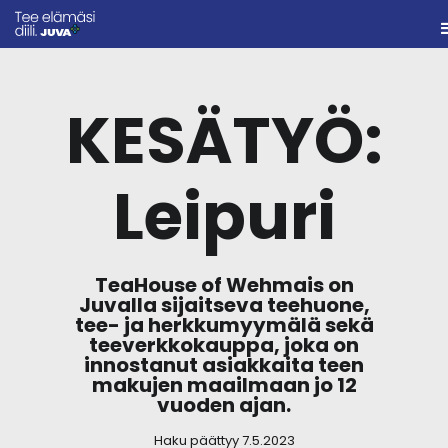
KESÄTYÖ:
Leipuri
TeaHouse of Wehmais on
Juvalla sijaitseva teehuone,
tee- ja herkkumyymälä sekä
teeverkkokauppa, joka on
innostanut asiakkaita teen
makujen maailmaan jo 12
vuoden ajan.
Haku päättyy 7.5.2023