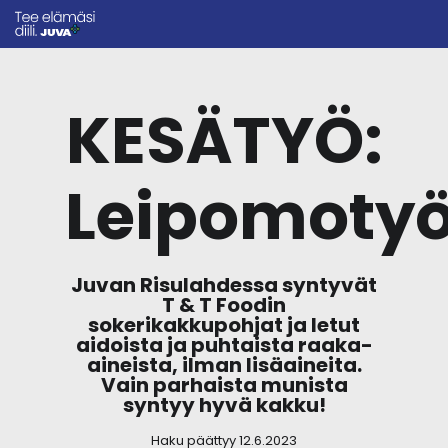
KESÄTYÖ:
Leipomotyö
Juvan Risulahdessa syntyvät
T & T Foodin
sokerikakkupohjat ja letut
aidoista ja puhtaista raaka-
aineista, ilman lisäaineita.
Vain parhaista munista
syntyy hyvä kakku!
Haku päättyy 12.6.2023