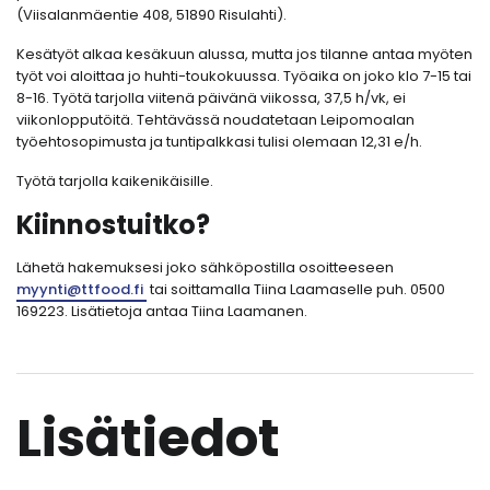
(Viisalanmäentie 408, 51890 Risulahti).
Kesätyöt alkaa kesäkuun alussa, mutta jos tilanne antaa myöten
työt voi aloittaa jo huhti-toukokuussa. Työaika on joko klo 7-15 tai
8-16. Työtä tarjolla viitenä päivänä viikossa, 37,5 h/vk, ei
viikonlopputöitä. Tehtävässä noudatetaan Leipomoalan
työehtosopimusta ja tuntipalkkasi tulisi olemaan 12,31 e/h.
Työtä tarjolla kaikenikäisille.
Kiinnostuitko?
Lähetä hakemuksesi joko sähköpostilla osoitteeseen
myynti@ttfood.fi
tai soittamalla Tiina Laamaselle puh. 0500
169223. Lisätietoja antaa Tiina Laamanen.
Lisätiedot