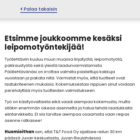
Palaa takaisin
Etsimme joukkoomme kesäksi
leipomotyöntekijää!
Työtehtäviin kuuluu muun muassa linjatyötä, leipomotyötä,
pakkaustyötä sekä yleistä laadunvarmistamista.
Päätehtävänäsi on irrottaa valmiita paistettuja kakkuja
vuoistaan ja pakata niitä. Varmistat myös, että tuotteet ovat
laatukriteerien mukaisia. Kokemuksestasi riippuen sinut voidaan
perehdyttää myös tuotteiden valmistukseen.
Työ on käsityövaltaista eikä vaadi aiempaa kokemusta, mutta
sitäkin enemmän oikeaa asennetta ja halua tehdä laadukkaita
elintarvikkeita. Et siis tarvitse aiempaa osaamista vaan reipas
asenne ratkaisee!
Huomioithan
sen, että T&T Food Oy sijaitsee reilun 30 km
päässä Juvan keskustasta, Juvan Risulahdessa