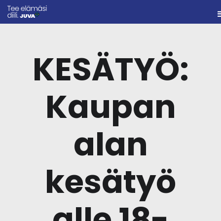
KESÄTYÖ:
Kaupan
alan
kesätyö
alle 18-