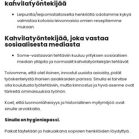
kahvilatyöntekijää
Leipurilta/leipomistaitoiselta henkilöltä odotamme kykyä
valmistaa kotoisia leivonnaisia omien reseptiemme
mukaan.
Kahvilatyöntekijää, joka vastaa
sosiaalisesta mediasta
Some-vastaavan tehtäviin kuuluu yrityksen sosiaalisen
median ylläpito ja normaalit kahvilatyöntekijän tehtävät.
Toivomme, että olet iloinen, innostut uusista asioista, pidät
työskentelystä ihanien asiakkaiden parissa. Sinulla ei tarvitse
olla koulutusta työtehtäviin, mutta kiinnostus ja hyvä asenne ovat
tärkeitä ominaisuuksia työhön.
Koet, että luonnonläheisyys ja historiallinen myllymiljöö ovat
sinulle arvokkaita.
Sinulla on hygieniapassi.
Paikat täytetään jo hakuaikana sopivien henkilöiden löydyttyä.