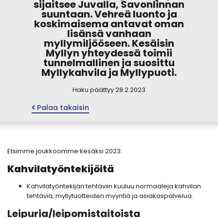
sijaitsee Juvalla, Savonlinnan
suuntaan. Vehreä luonto ja
koskimaisema antavat oman
lisänsä vanhaan
myllymiljööseen. Kesäisin
Myllyn yhteydessä toimii
tunnelmallinen ja suosittu
Myllykahvila ja Myllypuoti.
Haku päättyy 28.2.2023
Palaa takaisin
Etsimme joukkoomme kesäksi 2023:
Kahvilatyöntekijöitä
Kahvilatyöntekijän tehtäviin kuuluu normaaleja kahvilan
tehtäviä, myllytuotteiden myyntiä ja asiakaspalvelua.
Leipuria/leipomistaitoista