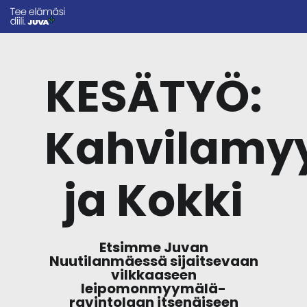
KESÄTYÖ:
Kahvilamy
ja Kokki
Etsimme Juvan
Nuutilanmäessä sijaitsevaan
vilkkaaseen
leipomonmyymälä-
ravintolaan itsenäiseen