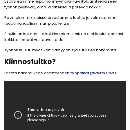
Lisäksi etsimme leipomonmyymälä-ravintolaan itsenäiseen
työhön pystyvää, oma-aloitteista ja pätevää kokkia.
Ravintolamme ruoissa arvostamme laatua ja valmistamme
ruoat mahdollisimman pitkälle itse.
Sinulla on kokemusta kokkina olemisesta ja olet koulutukseltasi
kokki tai omaat vastaavat taidot.
Työhön kuuluu myös kahvilamyyjän sijaisuuksien hoitamista.
Kiinnostuitko?
Lähetä hakemuksesi osoitteeseen
tyopaikat@kauraleipa.fi
.