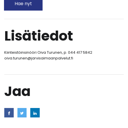
Hae nyt
Lisätiedot
Kiinteistöinsinööri Oiva Turunen, p. 044 417 5842
oiva.turunen@jarvisaimaanpalvelut.fi
Jaa