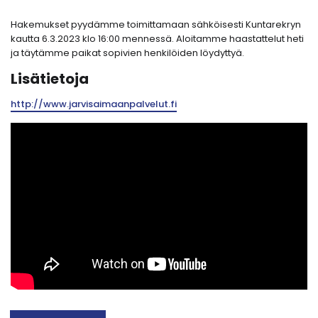
Hakemukset pyydämme toimittamaan sähköisesti Kuntarekryn
kautta 6.3.2023 klo 16:00 mennessä. Aloitamme haastattelut heti
ja täytämme paikat sopivien henkilöiden löydyttyä.
Lisätietoja
http://www.jarvisaimaanpalvelut.fi