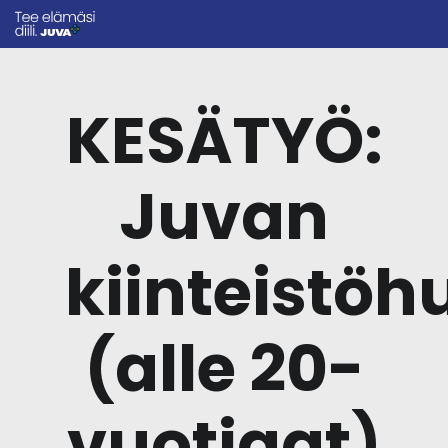
KESÄTYÖ:
Juvan
kiinteistöh
(alle 20-
vuotiaat)