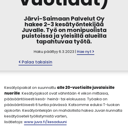
Järvi-Saimaan Palvelut Oy
hakee 2-3 kesätyöntekijää
Juvalle. Työ on monipuolista
puistoissa ja yleisillä alueilla
tapahtuvaa työtä.
Haku päättyy 6.3.2023 |
Hae nyt
Palaa takaisin
Kesätyöpaikat on suunnattu
alle 20-vuotiaille juvalaisille
nuorille
. Kesätyöjaksot ovat vähintään 4 viikon mittaisia,
pääsääntöisesti kesä- heinä- tai elokuussa. Työaika on
pääsääntöisesti 6 tuntia päivässä. Katsomme eduksi T-luokan
ajokortin. Kesätyöntekijän on mahdollista hakea Juvan kunnalta
kesätyöseteli työllistymistä varten,
lisätietoja:
www.juva.fi/kesaduuni