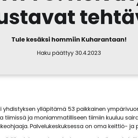
ustavat tehtä
Tule kesäksi hommiin Kuharantaan!
Haku päättyy 30.4.2023
 yhdistyksen ylläpitämä 53 paikkainen ympärivuo
tiimissä ja moniammatilliseen tiimiin kuuluu sairaa
irikeohjaaja. Palvelukeskuksessa on oma keittiö- j