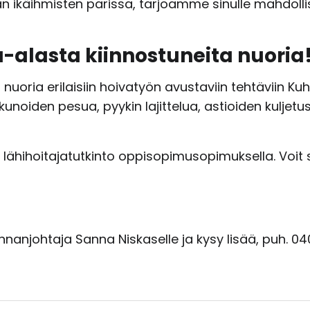
än ikäihmisten parissa, tarjoamme sinulle mahdoll
-alasta kiinnostuneita nuoria
uoria erilaisiin hoivatyön avustaviin tehtäviin K
kunoiden pesua, pyykin lajittelua, astioiden kuljetu
lähihoitajatutkinto oppisopimusopimuksella. Voit s
minnanjohtaja Sanna Niskaselle ja kysy lisää, puh. 