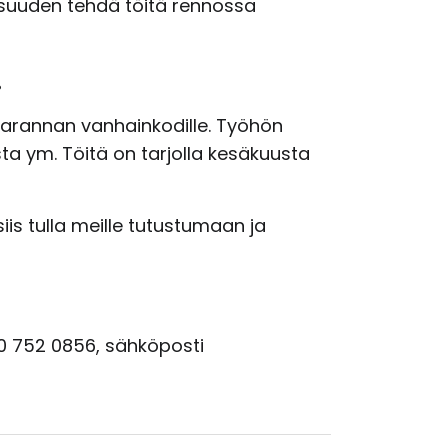
isuuden tehdä töitä rennossa
!
uharannan vanhainkodille. Työhön
sta ym. Töitä on tarjolla kesäkuusta
iis tulla meille tutustumaan ja
040 752 0856, sähköposti