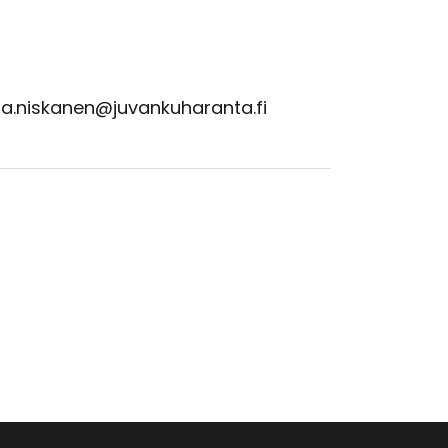
na.niskanen@juvankuharanta.fi