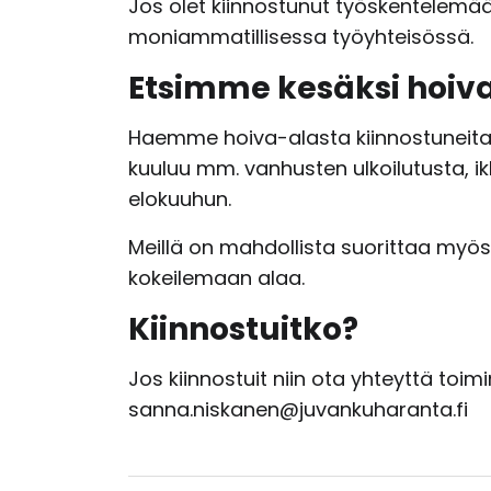
Jos olet kiinnostunut työskentelemä
moniammatillisessa työyhteisössä.
Etsimme kesäksi hoiva
Haemme hoiva-alasta kiinnostuneita n
kuuluu mm. vanhusten ulkoilutusta, ik
elokuuhun.
Meillä on mahdollista suorittaa myös 
kokeilemaan alaa.
Kiinnostuitko?
Jos kiinnostuit niin ota yhteyttä toi
sanna.niskanen@juvankuharanta.fi