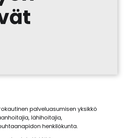
vät
rokautinen palveluasumisen yksikkö
nhoitajia, lähihoitajia,
a puhtaanapidon henkilökunta.