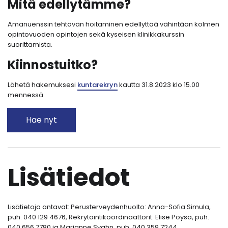
Mitä edellytämme?
Amanuenssin tehtävän hoitaminen edellyttää vähintään kolmen
opintovuoden opintojen sekä kyseisen klinikkakurssin
suorittamista.
Kiinnostuitko?
Lähetä hakemuksesi
kuntarekryn
kautta 31.8.2023 klo 15.00
mennessä.
Hae nyt
Lisätiedot
Lisätietoja antavat: Perusterveydenhuolto: Anna-Sofia Simula,
puh. 040 129 4676, Rekrytointikoordinaattorit: Elise Pöysä, puh.
040 656 7780 ja Marianne Svahn, puh. 040 359 7244