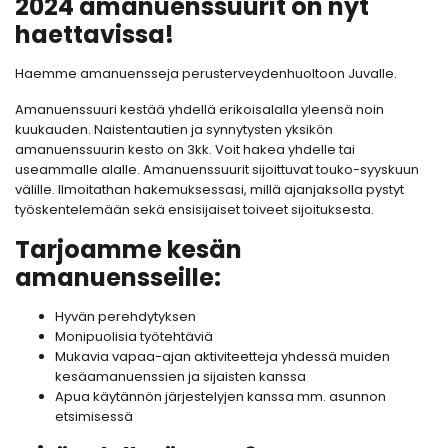
2024 amanuenssuurit on nyt
haettavissa!
Haemme amanuensseja perusterveydenhuoltoon Juvalle.
Amanuenssuuri kestää yhdellä erikoisalalla yleensä noin
kuukauden. Naistentautien ja synnytysten yksikön
amanuenssuurin kesto on 3kk. Voit hakea yhdelle tai
useammalle alalle. Amanuenssuurit sijoittuvat touko-syyskuun
välille. Ilmoitathan hakemuksessasi, millä ajanjaksolla pystyt
työskentelemään sekä ensisijaiset toiveet sijoituksesta.
Tarjoamme kesän
amanuensseille:
Hyvän perehdytyksen
Monipuolisia työtehtäviä
Mukavia vapaa-ajan aktiviteetteja yhdessä muiden
kesäamanuenssien ja sijaisten kanssa
Apua käytännön järjestelyjen kanssa mm. asunnon
etsimisessä