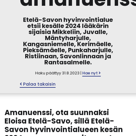
Etelä-Savon hyvinvointialue
etsii kesälle 2024 lääkärin
sijaisia Mikkeliin, Juvalle,
Mäntyharjulle,
Kangasniemelle, Kerimäelle,
Pieksämäelle, Punkaharjulle,
Ristiinaan, Savonlinnaan ja
Rantasalmelle.
Haku päättyy 31.8.2023 |
Hae nyt
Palaa takaisin
Amanuenssi, ota suunnaksi
Eloisa Etelä-Savo, sillä Etelä-
Savon hyvinvointialueen kesän