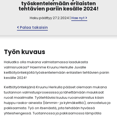
työskentelemään erilaisten
tehtävien pariin kesälle 2024!
Haku päättyy 27.2.2024 |
Hae nyt
Palaa takaisin
Työn kuvaus
Haluatko olla mukana valmistamassa laadukasta
valmisruokaa? Haemme Kruunu Herkulle Juvalle
keittiötyöntekijöitä työskentelemään erilaisten tehtävien pariin
kesälle 2024!
Keittiötyöntekijänä Kruunu Herkulla pääset olemaan mukana
tuotannon valmistusprosessissa ja lähettämään maukkaat
ruoat maailmalle. Työtehtäviisi kuuluu ruoanvalmistus käsin
huippu raaka-aineista (lämmin- ja kylmäkeittiö), annostelua ja
pakkaamista. Työ on itsenäistä, jota tehdään hyvässä
yhteishengessä. Tuotannossa ja pakkaamossa lämpötila