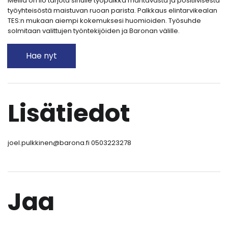
Meillä on ilo tarjota sinulle työpaikka mahtavasta ja positiivisesta
työyhteisöstä maistuvan ruoan parista. Palkkaus elintarvikealan
TES:n mukaan aiempi kokemuksesi huomioiden. Työsuhde
solmitaan valittujen työntekijöiden ja Baronan välille.
Hae nyt
Lisätiedot
joel.pulkkinen@barona.fi 0503223278
Jaa