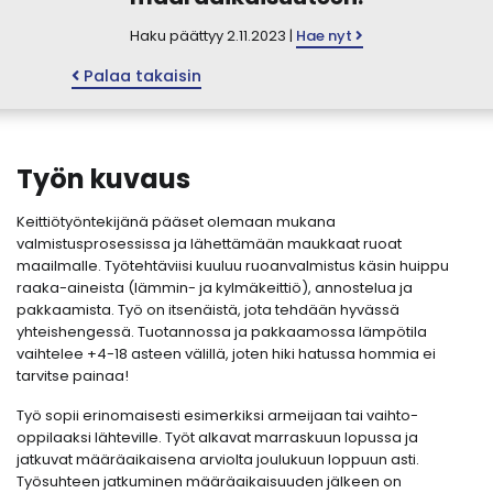
Haku päättyy 2.11.2023 |
Hae nyt
Palaa takaisin
Työn kuvaus
Keittiötyöntekijänä pääset olemaan mukana
valmistusprosessissa ja lähettämään maukkaat ruoat
maailmalle. Työtehtäviisi kuuluu ruoanvalmistus käsin huippu
raaka-aineista (lämmin- ja kylmäkeittiö), annostelua ja
pakkaamista. Työ on itsenäistä, jota tehdään hyvässä
yhteishengessä. Tuotannossa ja pakkaamossa lämpötila
vaihtelee +4-18 asteen välillä, joten hiki hatussa hommia ei
tarvitse painaa!
Työ sopii erinomaisesti esimerkiksi armeijaan tai vaihto-
oppilaaksi lähteville. Työt alkavat marraskuun lopussa ja
jatkuvat määräaikaisena arviolta joulukuun loppuun asti.
Työsuhteen jatkuminen määräaikaisuuden jälkeen on