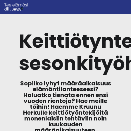
Keittiötynte
sesonkityö
Sopiiko lyhyt määräaikaisuus
elämäntilanteeseesi?
Haluatko tienata ennen ensi
vuoden rientoja? Hae meille
töihin! Haemme Kruunu
Herkulle keittiötyöntekijöitä
monenlaisiin tehtäviin noin
kuukauden
määräaikaisuuteen.