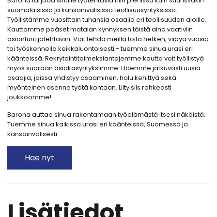
Barona tarjoaa sinulle työtehtäviä niin pienissä kuin suurissakin
suomalaisissa ja kansainvälisissä teollisuusyrityksissä.
Työllistämme vuosittain tuhansia osaajia eri teollisuuden aloille.
Kauttamme pääset matalan kynnyksen töistä aina vaativiin
asiantuntijatehtäviin. Voit tehdä meillä töitä hetken, viipyä vuosia
tai työskennellä keikkaluontoisesti - tuemme sinua urasi eri
käänteissä. Rekrytointitoimeksiantojemme kautta voit työllistyä
myös suoraan asiakasyrityksiimme. Haemme jatkuvasti uusia
osaajia, joissa yhdistyy osaaminen, halu kehittyä sekä
myönteinen asenne työtä kohtaan. Liity siis rohkeasti
joukkoomme!
Barona auttaa sinua rakentamaan työelämästä itsesi näköistä.
Tuemme sinua kaikissa urasi eri käänteissä, Suomessa ja
kansainvälisesti.
Hae nyt
Lisätiedot