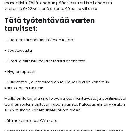
mahdollista. Töitä tehdään pääasiassa arkisin kahdessa
vuorossa 6-22 välisenä aikana, 40 tuntia viikossa.
Tätä työtehtävää varten
tarvitset:
- Suomen tai englannin kielen taitoa
- Joustavuutta
- Oma-aloitteisuutta ja reipasta asennetta
- Hygieniapassin
- Suurkeittiö-, elintarvikealan tai HoReCa alan kokemus
katsotaan eduksesi!
Meillä on ilo tarjota sinulle työpaikka mahtavasta ja positiivisesta
työyhteisöstä maistuvan ruoan parista. Palkkaus elintarvikealan
TES:n mukaan kokemuksesi huomioiden.
Jätä hakemuksesi CVn kera!