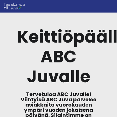
Keittiöpääl
ABC
Juvalle
Tervetuloa ABC Juvalle!
Viihtyisä ABC Juva palvelee
asiakkaita vuorokauden
ympäri vuoden jokaisena
päivänä. Sijaintimme on