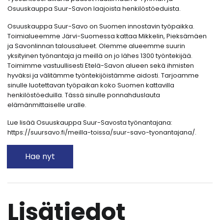
Osuuskauppa Suur-Savon laajoista henkilöstöeduista.
Osuuskauppa Suur-Savo on Suomen innostavin työpaikka.
Toimialueemme Järvi-Suomessa kattaa Mikkelin, Pieksämäen
ja Savonlinnan talousalueet. Olemme alueemme suurin
yksityinen työnantaja ja meillä on jo lähes 1300 työntekijää.
Toimimme vastuullisesti Etelä-Savon alueen sekä ihmisten
hyväksi ja välitämme työntekijöistämme aidosti. Tarjoamme
sinulle luotettavan työpaikan koko Suomen kattavilla
henkilöstöeduilla. Tässä sinulle ponnahduslauta
elämänmittaiselle uralle.
Lue lisää Osuuskauppa Suur-Savosta työnantajana:
https://suursavo.fi/meilla-toissa/suur-savo-tyonantajana/.
Hae nyt
Lisätiedot