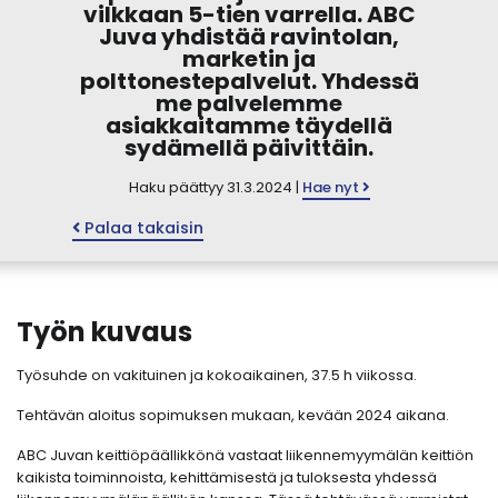
vilkkaan 5-tien varrella. ABC
Juva yhdistää ravintolan,
marketin ja
polttonestepalvelut. Yhdessä
me palvelemme
asiakkaitamme täydellä
sydämellä päivittäin.
Haku päättyy 31.3.2024 |
Hae nyt
Palaa takaisin
Työn kuvaus
Työsuhde on vakituinen ja kokoaikainen, 37.5 h viikossa.
Tehtävän aloitus sopimuksen mukaan, kevään 2024 aikana.
ABC Juvan keittiöpäällikkönä vastaat liikennemyymälän keittiön
kaikista toiminnoista, kehittämisestä ja tuloksesta yhdessä