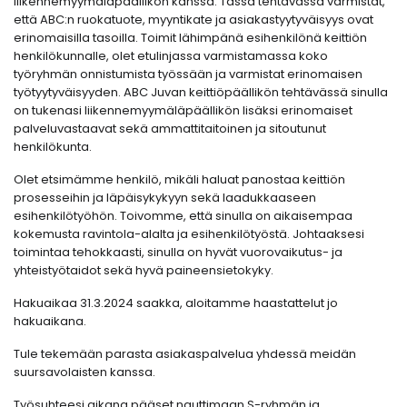
liikennemyymäläpäällikön kanssa. Tässä tehtävässä varmistat,
että ABC:n ruokatuote, myyntikate ja asiakastyytyväisyys ovat
erinomaisilla tasoilla. Toimit lähimpänä esihenkilönä keittiön
henkilökunnalle, olet etulinjassa varmistamassa koko
työryhmän onnistumista työssään ja varmistat erinomaisen
työtyytyväisyyden. ABC Juvan keittiöpäällikön tehtävässä sinulla
on tukenasi liikennemyymäläpäällikön lisäksi erinomaiset
palveluvastaavat sekä ammattitaitoinen ja sitoutunut
henkilökunta.
Olet etsimämme henkilö, mikäli haluat panostaa keittiön
prosesseihin ja läpäisykykyyn sekä laadukkaaseen
esihenkilötyöhön. Toivomme, että sinulla on aikaisempaa
kokemusta ravintola-alalta ja esihenkilötyöstä. Johtaaksesi
toimintaa tehokkaasti, sinulla on hyvät vuorovaikutus- ja
yhteistyötaidot sekä hyvä paineensietokyky.
Hakuaikaa 31.3.2024 saakka, aloitamme haastattelut jo
hakuaikana.
Tule tekemään parasta asiakaspalvelua yhdessä meidän
suursavolaisten kanssa.
Työsuhteesi aikana pääset nauttimaan S-ryhmän ja