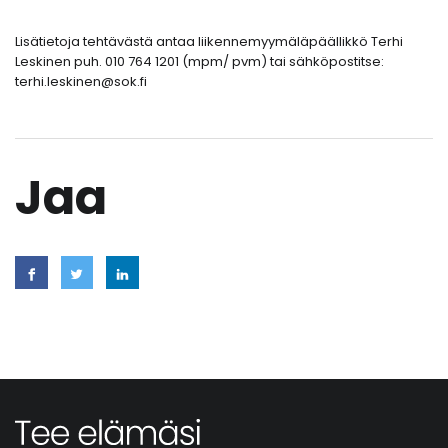
Lisätietoja tehtävästä antaa liikennemyymäläpäällikkö Terhi
Leskinen puh. 010 764 1201 (mpm/ pvm) tai sähköpostitse:
terhi.leskinen@sok.fi
Jaa