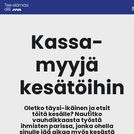
Kassa-
myyjä
kesätöihin
Oletko täysi-ikäinen ja etsit
töitä kesälle? Nautitko
vauhdikkaasta työstä
ihmisten parissa, jonka ohella
sinulle jää aikaa myös kesästä