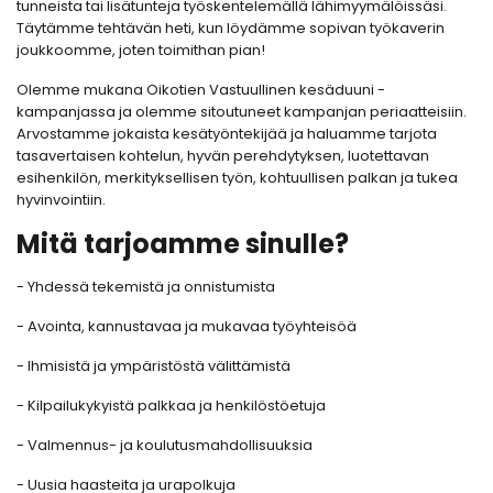
tunneista tai lisätunteja työskentelemällä lähimyymälöissäsi.
Täytämme tehtävän heti, kun löydämme sopivan työkaverin
joukkoomme, joten toimithan pian!
Olemme mukana Oikotien Vastuullinen kesäduuni -
kampanjassa ja olemme sitoutuneet kampanjan periaatteisiin.
Arvostamme jokaista kesätyöntekijää ja haluamme tarjota
tasavertaisen kohtelun, hyvän perehdytyksen, luotettavan
esihenkilön, merkityksellisen työn, kohtuullisen palkan ja tukea
hyvinvointiin.
Mitä tarjoamme sinulle?
- Yhdessä tekemistä ja onnistumista
- Avointa, kannustavaa ja mukavaa työyhteisöä
- Ihmisistä ja ympäristöstä välittämistä
- Kilpailukykyistä palkkaa ja henkilöstöetuja
- Valmennus- ja koulutusmahdollisuuksia
- Uusia haasteita ja urapolkuja