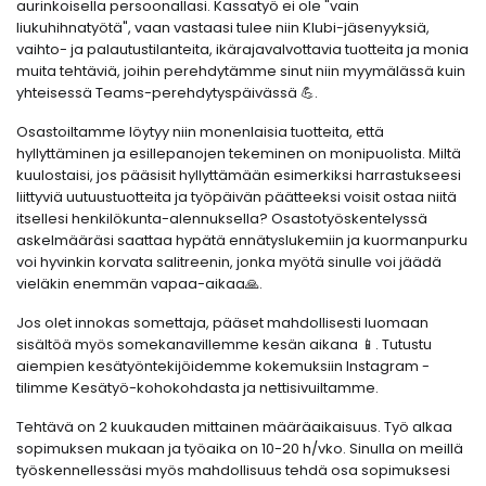
aurinkoisella persoonallasi. Kassatyö ei ole "vain
liukuhihnatyötä", vaan vastaasi tulee niin Klubi-jäsenyyksiä,
vaihto- ja palautustilanteita, ikärajavalvottavia tuotteita ja monia
muita tehtäviä, joihin perehdytämme sinut niin myymälässä kuin
yhteisessä Teams-perehdytyspäivässä 💪.
Osastoiltamme löytyy niin monenlaisia tuotteita, että
hyllyttäminen ja esillepanojen tekeminen on monipuolista. Miltä
kuulostaisi, jos pääsisit hyllyttämään esimerkiksi harrastukseesi
liittyviä uutuustuotteita ja työpäivän päätteeksi voisit ostaa niitä
itsellesi henkilökunta-alennuksella? Osastotyöskentelyssä
askelmääräsi saattaa hypätä ennätyslukemiin ja kuormanpurku
voi hyvinkin korvata salitreenin, jonka myötä sinulle voi jäädä
vieläkin enemmän vapaa-aikaa🙏.
Jos olet innokas somettaja, pääset mahdollisesti luomaan
sisältöä myös somekanavillemme kesän aikana 📱. Tutustu
aiempien kesätyöntekijöidemme kokemuksiin Instagram -
tilimme Kesätyö-kohokohdasta ja nettisivuiltamme.
Tehtävä on 2 kuukauden mittainen määräaikaisuus. Työ alkaa
sopimuksen mukaan ja työaika on 10-20 h/vko. Sinulla on meillä
työskennellessäsi myös mahdollisuus tehdä osa sopimuksesi