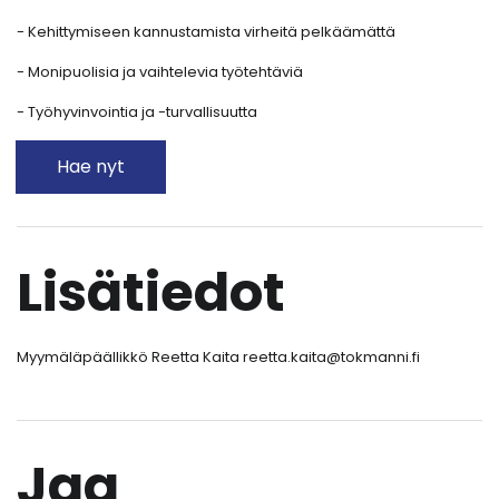
- Kehittymiseen kannustamista virheitä pelkäämättä
- Monipuolisia ja vaihtelevia työtehtäviä
- Työhyvinvointia ja -turvallisuutta
Hae nyt
Lisätiedot
Myymäläpäällikkö Reetta Kaita reetta.kaita@tokmanni.fi
Jaa