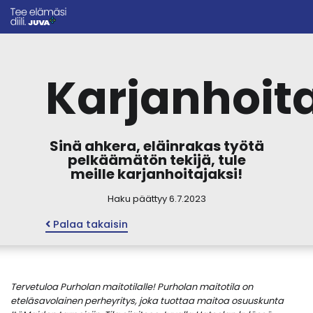
Karjanhoit
Sinä ahkera, eläinrakas työtä
pelkäämätön tekijä, tule
meille karjanhoitajaksi!
Haku päättyy 6.7.2023
Palaa takaisin
Tervetuloa Purholan maitotilalle! Purholan maitotila on
eteläsavolainen perheyritys, joka tuottaa maitoa osuuskunta