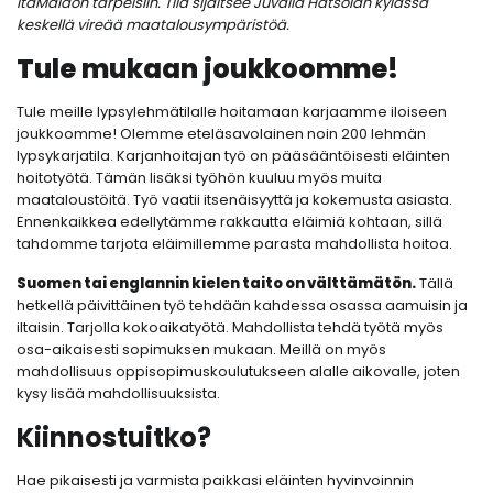
ItäMaidon tarpeisiin. Tila sijaitsee Juvalla Hatsolan kylässä
keskellä vireää maatalousympäristöä.
Tule mukaan joukkoomme!
Tule meille lypsylehmätilalle hoitamaan karjaamme iloiseen
joukkoomme! Olemme eteläsavolainen noin 200 lehmän
lypsykarjatila. Karjanhoitajan työ on pääsääntöisesti eläinten
hoitotyötä. Tämän lisäksi työhön kuuluu myös muita
maataloustöitä. Työ vaatii itsenäisyyttä ja kokemusta asiasta.
Ennenkaikkea edellytämme rakkautta eläimiä kohtaan, sillä
tahdomme tarjota eläimillemme parasta mahdollista hoitoa.
Suomen tai englannin kielen taito on välttämätön.
Tällä
hetkellä päivittäinen työ tehdään kahdessa osassa aamuisin ja
iltaisin. Tarjolla kokoaikatyötä. Mahdollista tehdä työtä myös
osa-aikaisesti sopimuksen mukaan. Meillä on myös
mahdollisuus oppisopimuskoulutukseen alalle aikovalle, joten
kysy lisää mahdollisuuksista.
Kiinnostuitko?
Hae pikaisesti ja varmista paikkasi eläinten hyvinvoinnin