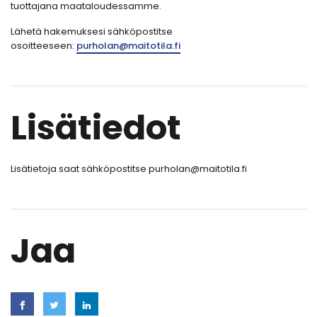
tuottajana maataloudessamme.
Lähetä hakemuksesi sähköpostitse
osoitteeseen:
purholan@maitotila.fi
Lisätiedot
Lisätietoja saat sähköpostitse purholan@maitotila.fi
Jaa