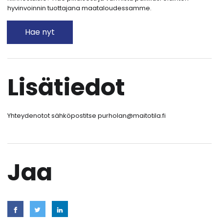
hyvinvoinnin tuottajana maataloudessamme.
Hae nyt
Lisätiedot
Yhteydenotot sähköpostitse purholan@maitotila.fi
Jaa