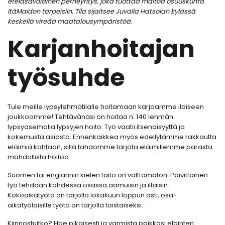
eteläsavolainen perheyritys, joka tuottaa maitoa osuuskunta
ItäMaidon tarpeisiin. Tila sijaitsee Juvalla Hatsolan kylässä
keskellä vireää maatalousympäristöä.
Karjanhoitajan
työsuhde
Tule meille lypsylehmätilalle hoitamaan karjaamme iloiseen
joukkoomme! Tehtävänäsi on hoitaa n. 140 lehmän
lypsyasemalla lypsyjen hoito. Työ vaatii itsenäisyyttä ja
kokemusta asiasta. Ennenkaikkea myös edellytämme rakkautta
eläimiä kohtaan, sillä tahdomme tarjota eläimillemme parasta
mahdollista hoitoa.
Suomen tai englannin kielen taito on välttämätön. Päivittäinen
työ tehdään kahdessa osassa aamuisin ja iltaisin.
Kokoaikatyötä on tarjolla lokakuun loppun asti, osa-
aikatyöläisille työtä on tarjolla toistaiseksi.
Kiinnostuitko? Hae pikaisesti ja varmista paikkasi eläinten