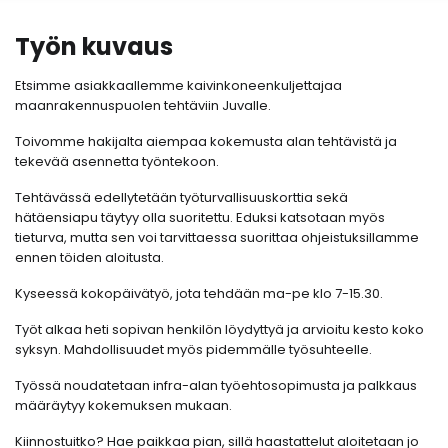
Työn kuvaus
Etsimme asiakkaallemme kaivinkoneenkuljettajaa
maanrakennuspuolen tehtäviin Juvalle.
Toivomme hakijalta aiempaa kokemusta alan tehtävistä ja
tekevää asennetta työntekoon.
Tehtävässä edellytetään työturvallisuuskorttia sekä
hätäensiapu täytyy olla suoritettu. Eduksi katsotaan myös
tieturva, mutta sen voi tarvittaessa suorittaa ohjeistuksillamme
ennen töiden aloitusta.
Kyseessä kokopäivätyö, jota tehdään ma-pe klo 7-15.30.
Työt alkaa heti sopivan henkilön löydyttyä ja arvioitu kesto koko
syksyn. Mahdollisuudet myös pidemmälle työsuhteelle.
Työssä noudatetaan infra-alan työehtosopimusta ja palkkaus
määräytyy kokemuksen mukaan.
Kiinnostuitko? Hae paikkaa pian, sillä haastattelut aloitetaan jo