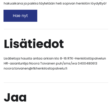
hakuaikana ja paikka täytetään heti sopivan henkilön löydyttyä!
Hae nyt
Lisätiedot
Lisätietoja hausta antaa arkisin klo 8-16 RTK-Henkilöstöpalvelun
HR-asiantuntija Noora Toivanen puh/sms/wa 0400480613
noora.toivanen@rtkhenkilostopalvelu.fi
Jaa