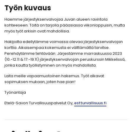
Työn kuvaus
Haemme järjestyksenvalvojaa Juvan alueen ravintola
kohteeseen. Töitä on tarjolla pääasiassa viikonloppuisin, mutta
myös työt arkisin ovat mahdollisia.
Hakijoilta edellytämme voimassa olevaa järjestyksenvalvojan
korttia. Aikaisempaa kokemusta ei välttämättä tarvitse.
Perehdytämme tehtävään. Järjestämme marraskuussa 2023
(10.-12.11 & 17.-19.11) järjestyksenvalvojan peruskurssin Mikkelissä,
jonka kautta työllistyminen on myös mahdollista.
Laita meille vapaamuotoinen hakemus. Työt alkavat
sopimuksen mukaan, joten hae pian!
Työnantaja
Etelä-Savon Turvallisuuspalvelut Oy,
estturvallisuus.fi⁠