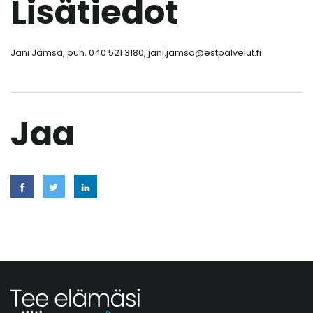
Lisätiedot
Jani Jämsä, puh. 040 521 3180, jani.jamsa@estpalvelut.fi
Jaa