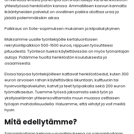
yhteistyössä henkilöstön kanssa. Ammatillisen kasvun kannalta
ikääntyneiden palvelut on oivallinen paikka aloittaa uraa ja
jäädä pidemmäksikin aikaa.
Palkkaus on Sote-sopimuksen mukainen ja kilpailukykyinen.
Maksamme uusille työntekijöille kertaluontoisen
rekrytointipalkkion 500-1500 euroa, riippuen työsuhteesi
pituudesta. Työnteon tueksi käytettävissäsi on myös työnantajan
autoja. Pidämme huolta henkilöstön koulutuksesta ja
osaamisesta.
Eloisa tarjoaa työntekijöilleen kattavat henkilöstöedut, kuten 300
euron arvoisen rahan käytettäväksi liikuntaan, kulttuuriin tai
hyvinvointipalveluihin, kahvit ja teet työpaikalla sekä 200 euron
työmatkaedun. Tuemme työssä jaksamista sekä työn ja
yksityiselämän yhteensovittamista muun muassa osittaisen
työajan mahdollisuudella. Haluamme, että viihdyt ja voit meillä
hyvin.
Mitä edellytämme?
Sairaanhoitajan kelpoisuusvaatimuksena on sairaanhoitajan