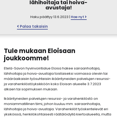
lähihoitaja tai hoiva-
avustaja!
Haku päättyy 13.6.2023 |
Hae nyt
Palaa takaisin
Tule mukaan Eloisaan
joukkoomme!
Etelä-Savon hyvinvointialue Eloisa hakee sairaanhoitajia,
lähihoitajia ja hoiva-avustajia toistaiseksi voimassa oleviin tai
määräaikaisiin työsuhteisiin ikääntyneiden palvelujen resurssi-
ja varahenkilöstöyksikköön koko Eloisan alueelle 3.7.2023
alkaen tai sopimuksen mukaan.
Ikääntyneiden palvelujen resurssi- ja varahenkilöstö on
moniammatillinen tiimi, johon kuuluu mm. sairaanhoitajia,
lähihoitajia ja hoiva-avustajia. Varahenkilöt työskentelevät eri
yksiköissä, henkilökohtaisesti räätälöidyllä kiertoalueella, mutta