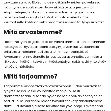
tarvittaessa koko Eloisan alueella ikääntyneiden palveluissa.
Ikääntyneiden palvelujen työyksiköitä ovat arjen tuki- ja
etäpalvelujen, kotihoidon, asumispalvelujen ja geriatrisen
osastopalvelun eri yksiköt. Voit ilmaista mielenkiintosi
kiertoaluetta kohtaan sekä maantieteellisesti tai työyksiköittäin.
Mitä arvostemme?
Haemme työntekijöitä, joilla on vahva ammatillinen osaaminen
hoitotyössä, hyvä paineensietokyky ja valmius työskennellä
erilaisissa moniammatillisissa toimintaympäristöissä.
Arvostamme innostunutta ja joustavaa asennetta, valmiuksia
liikkuvaan työhön, kykyä tiimityöskentelyyn sekä hyviä yhteistyö-
ja työelämätaitoja.
Mitä tarjoamme?
Tarjoamme kiinnostavan tehtäväkokonaisuuden mukavassa
työyhteisössä, jossa voi kehittää monipuolisesti
ammattitaitoaan ja saada hyvän näköalapaikan hoitotyön eri
osa-alueille. Varahenkilöiden työvuorot ovat pääsääntöisesti
aamu- ja iltavuoroja sekä tarvittaessa yövuoroja. Tavoitteena
on kehittää entistä parempia toimintamalleja varahenkilöstöön