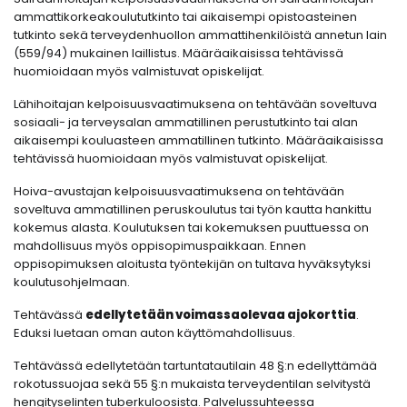
ammattikorkeakoulututkinto tai aikaisempi opistoasteinen
tutkinto sekä terveydenhuollon ammattihenkilöistä annetun lain
(559/94) mukainen laillistus. Määräaikaisissa tehtävissä
huomioidaan myös valmistuvat opiskelijat.
Lähihoitajan kelpoisuusvaatimuksena on tehtävään soveltuva
sosiaali- ja terveysalan ammatillinen perustutkinto tai alan
aikaisempi kouluasteen ammatillinen tutkinto. Määräaikaisissa
tehtävissä huomioidaan myös valmistuvat opiskelijat.
Hoiva-avustajan kelpoisuusvaatimuksena on tehtävään
soveltuva ammatillinen peruskoulutus tai työn kautta hankittu
kokemus alasta. Koulutuksen tai kokemuksen puuttuessa on
mahdollisuus myös oppisopimuspaikkaan. Ennen
oppisopimuksen aloitusta työntekijän on tultava hyväksytyksi
koulutusohjelmaan.
Tehtävässä
edellytetään voimassaolevaa ajokorttia
.
Eduksi luetaan oman auton käyttömahdollisuus.
Tehtävässä edellytetään tartuntatautilain 48 §:n edellyttämää
rokotussuojaa sekä 55 §:n mukaista terveydentilan selvitystä
hengityselinten tuberkuloosista. Palvelussuhteessa