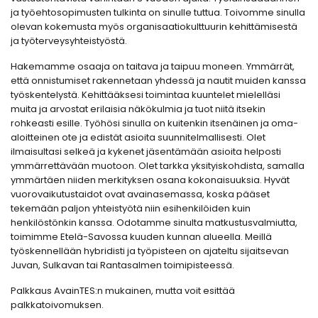
ja työehtosopimusten tulkinta on sinulle tuttua. Toivomme sinulla
olevan kokemusta myös organisaatiokulttuurin kehittämisestä
ja työterveysyhteistyöstä.
Hakemamme osaaja on taitava ja taipuu moneen. Ymmärrät,
että onnistumiset rakennetaan yhdessä ja nautit muiden kanssa
työskentelystä. Kehittääksesi toimintaa kuuntelet mielelläsi
muita ja arvostat erilaisia näkökulmia ja tuot niitä itsekin
rohkeasti esille. Työhösi sinulla on kuitenkin itsenäinen ja oma-
aloitteinen ote ja edistät asioita suunnitelmallisesti. Olet
ilmaisultasi selkeä ja kykenet jäsentämään asioita helposti
ymmärrettävään muotoon. Olet tarkka yksityiskohdista, samalla
ymmärtäen niiden merkityksen osana kokonaisuuksia. Hyvät
vuorovaikutustaidot ovat avainasemassa, koska pääset
tekemään paljon yhteistyötä niin esihenkilöiden kuin
henkilöstönkin kanssa. Odotamme sinulta matkustusvalmiutta,
toimimme Etelä-Savossa kuuden kunnan alueella. Meillä
työskennellään hybridisti ja työpisteen on ajateltu sijaitsevan
Juvan, Sulkavan tai Rantasalmen toimipisteessä.
Palkkaus AvainTES:n mukainen, mutta voit esittää
palkkatoivomuksen.