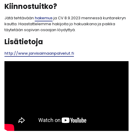
Kiinnostuitko?
Jätä tehtävään
hakemus
ja CV 8.9.2023 mennessä kuntarekryn
kautta. Haastattelemme hakijoita jo hakuaikana ja paikka
täytetään sopivan osaajan löydyttyä.
Lisätietoja
http://www.jarvisaimaanpalvelut.fi