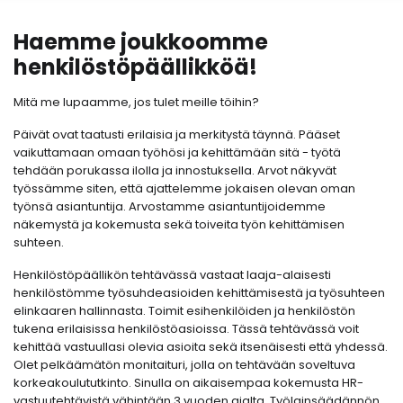
Haemme joukkoomme
henkilöstöpäällikköä!
Mitä me lupaamme, jos tulet meille töihin?
Päivät ovat taatusti erilaisia ja merkitystä täynnä. Pääset
vaikuttamaan omaan työhösi ja kehittämään sitä - työtä
tehdään porukassa ilolla ja innostuksella. Arvot näkyvät
työssämme siten, että ajattelemme jokaisen olevan oman
työnsä asiantuntija. Arvostamme asiantuntijoidemme
näkemystä ja kokemusta sekä toiveita työn kehittämisen
suhteen.
Henkilöstöpäällikön tehtävässä vastaat laaja-alaisesti
henkilöstömme työsuhdeasioiden kehittämisestä ja työsuhteen
elinkaaren hallinnasta. Toimit esihenkilöiden ja henkilöstön
tukena erilaisissa henkilöstöasioissa. Tässä tehtävässä voit
kehittää vastuullasi olevia asioita sekä itsenäisesti että yhdessä.
Olet pelkäämätön monitaituri, jolla on tehtävään soveltuva
korkeakoulututkinto. Sinulla on aikaisempaa kokemusta HR-
vastuutehtävistä vähintään 3 vuoden ajalta. Työlainsäädännön