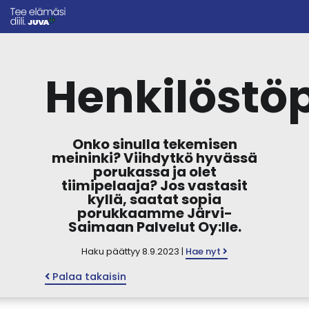
Henkilöstö
Onko sinulla tekemisen
meininki? Viihdytkö hyvässä
porukassa ja olet
tiimipelaaja? Jos vastasit
kyllä, saatat sopia
porukkaamme Järvi-
Saimaan Palvelut Oy:lle.
Haku päättyy 8.9.2023 |
Hae nyt
Palaa takaisin