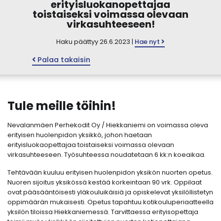
erityisluokanopettajaa
toistaiseksi voimassa olevaan
virkasuhteeseen!
Haku päättyy 26.6.2023 |
Hae nyt
Palaa takaisin
Tule meille töihin!
Nevalanmäen Perhekodit Oy / Hiekkaniemi on voimassa oleva
erityisen huolenpidon yksikkö, johon haetaan
erityisluokaopettajaa toistaiseksi voimassa olevaan
virkasuhteeseen. Työsuhteessa noudatetaan 6 kk:n koeaikaa.
Tehtävään kuuluu erityisen huolenpidon yksikön nuorten opetus.
Nuoren sijoitus yksikössä kestää korkeintaan 90 vrk. Oppilaat
ovat pääsääntöisesti yläkouluikäisiä ja opiskelevat yksilöllistetyn
oppimäärän mukaisesti. Opetus tapahtuu kotikouluperiaatteella
yksilön tiloissa Hiekkaniemessä. Tarvittaessa erityisopettaja