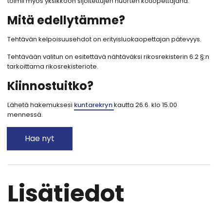
toimii myös yksikköön sijoitettujen nuorten kotiopettajana.
Mitä edellytämme?
Tehtävän kelpoisuusehdot on erityisluokaopettajan pätevyys.
Tehtävään valitun on esitettävä nähtäväksi rikosrekisterin 6.2 §:n
tarkoittama rikosrekisteriote.
Kiinnostuitko?
Lähetä hakemuksesi
kuntarekryn
kautta 26.6. klo 15.00
mennessä.
Hae nyt
Lisätiedot