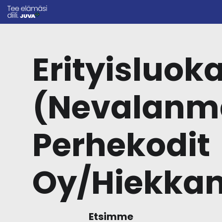
Erityisluok
(Nevalanm
Perhekodit
Oy/Hiekkan
Etsimme