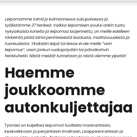
Leipomomme toimii jo kolmannessa sukupolvessa ja
työllistämme 27 henkeä. Vaikka leipomisen avuksi onkin tuotu
nykyaikaisia koneita ja leipomoa laajennettu, on meille edelleen
tärkeintä pitää kiinni perinteisestä laadusta, maittavuudesta ja
tuoreudesta. Yksikään leipä tai leivos ei ole meille ”vain
leipomus”, vaan jonkun ruokapöydän tai päiväkahvin
herkkuhetki. Niistä meidät tunnetaan ja niistä olemme ylpeitä!
Haemme
joukkoomme
autonkuljettajaa
Työnäsi on kuljettaa leipomon tuotteita maanantaisin,
keskiviikkoisin ja perjantaisin Imatraan, Laappeenrantaan ja