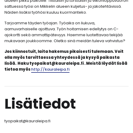
alueen pikku paikoille. Tiistaisin ja torstaisin ja viikonloppuvuoron
sattuessa työsi on Mikkelin alueen kuljetus- ja jakotehtävissä.
Näiden lisäksi työhösi kuuluu kuormanteko.
Tarjoamme täyden työajan. Työaika on liukuva,
aamuvarhaiselle ajoittuva. Työn hoitamisen edellytys on C-
ajokortti sekä ammattipätevyys. Haemme luotettavaa tekijää
mukavaan joukkoomme. Oletko sinä meidän tuleva vahvistus?
Jos kiinnostuit, laita hakemus pikaisesti tulemaan. Voit
olla myös tarvittaessa yhteydessä ja kysyä paikasta
lisää. Haku tyopaikat@kauraleipa.fi . Meistä löydät lisää
tietoa myös
http://kauraleipa.fi
Lisätiedot
tyopaikat@kauraleipa.fi