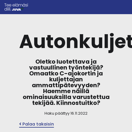
Autonkuljet
Oletko luotettava ja
vastuullinen työntekijä?
Omaatko C-ajokortin ja
kuljettajan
ammattipätevyyden?
Haemme näillä
ominaisuuksilla varustettua
tekijää. Kiinnostuitko?
Haku päättyy 16.11.2022
Palaa takaisin